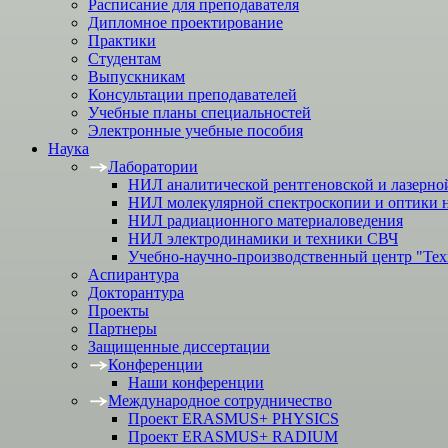
Расписание для преподавателя
Дипломное проектирование
Практики
Студентам
Выпускникам
Консультации преподавателей
Учебные планы специальностей
Электронные учебные пособия
Наука
Лаборатории
НИЛ аналитической рентгеновской и лазерно
НИЛ молекулярной спектроскопии и оптики 
НИЛ радиационного материаловедения
НИЛ электродинамики и техники СВЧ
Учебно-научно-производственный центр "Тех
Аспирантура
Докторантура
Проекты
Партнеры
Защищенные диссертации
Конференции
Наши конференции
Международное сотрудничество
Проект ERASMUS+ PHYSICS
Проект ERASMUS+ RADIUM