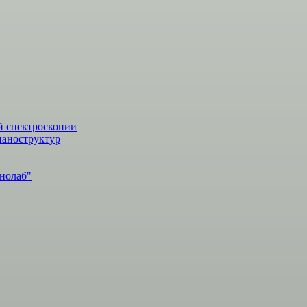
й спектроскопии
наноструктур
нолаб"