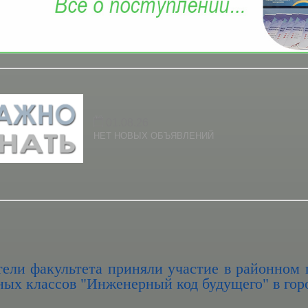
01.08.26
НЕТ НОВЫХ ОБЪЯВЛЕНИЙ
тели факультета приняли участие в районном
ных классов "Инженерный код будущего" в го