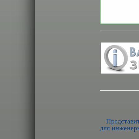
Представи
для инженер