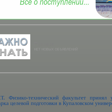
01.08.26
НЕТ НОВЫХ ОБЪЯВЛЕНИЙ
. Физико-технический факультет принял 
рка целевой подготовки в Купаловском универ