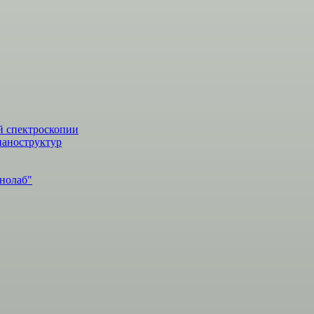
й спектроскопии
наноструктур
нолаб"