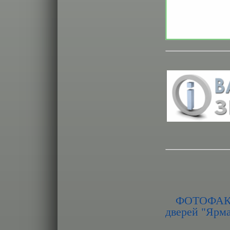
ФОТОФАКТ
дверей "Ярма