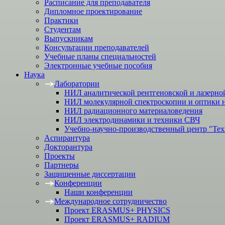
Расписание для преподавателя
Дипломное проектирование
Практики
Студентам
Выпускникам
Консультации преподавателей
Учебные планы специальностей
Электронные учебные пособия
Наука
Лаборатории
НИЛ аналитической рентгеновской и лазерно
НИЛ молекулярной спектроскопии и оптики 
НИЛ радиационного материаловедения
НИЛ электродинамики и техники СВЧ
Учебно-научно-производственный центр "Тех
Аспирантура
Докторантура
Проекты
Партнеры
Защищенные диссертации
Конференции
Наши конференции
Международное сотрудничество
Проект ERASMUS+ PHYSICS
Проект ERASMUS+ RADIUM