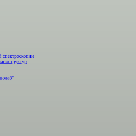
й спектроскопии
наноструктур
нолаб"