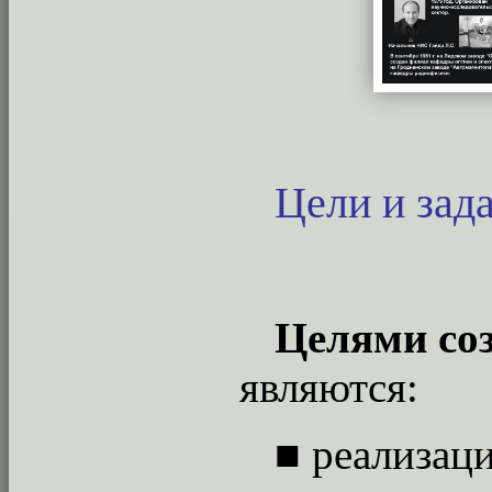
Цели и зад
Целями со
являются:
■
реализац