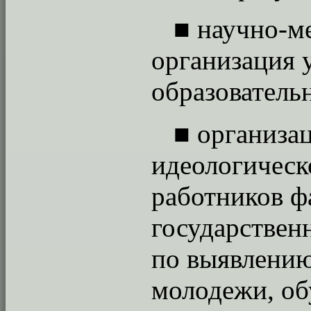
■
научно-м
организация 
образователь
■
организац
идеологическ
работников фа
государствен
по выявлению
молодежи, об