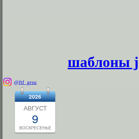
шаблоны j
@ftf_grsu
2026
АВГУСТ
9
ВОСКРЕСЕНЬЕ