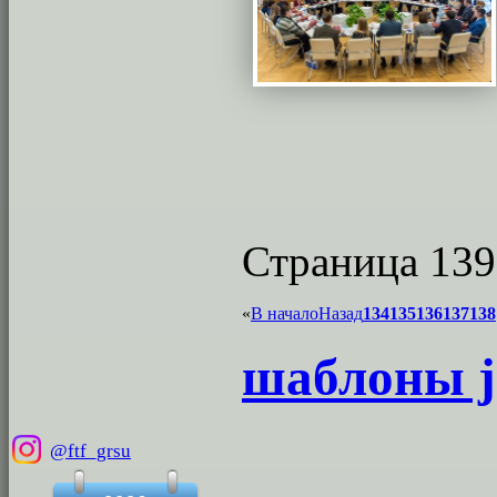
Страница 139
«
В начало
Назад
134
135
136
137
138
шаблоны j
@ftf_grsu