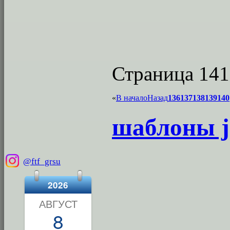
Страница 141
«
В начало
Назад
136
137
138
139
140
шаблоны j
@ftf_grsu
2026
АВГУСТ
8